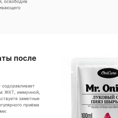
я, освободив
кивающего
аты после
т оздоравливает
ем: ЖКТ, иммунной,
вствуете заметные
регулярного приёма
ми: