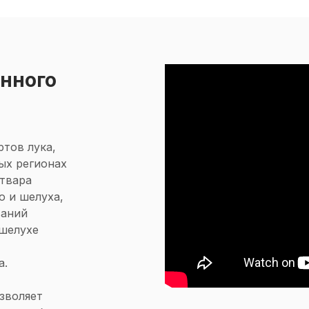
нного
ртов лука,
ых регионах
отвара
о и шелуха,
ваний
 шелухе
а.
зволяет