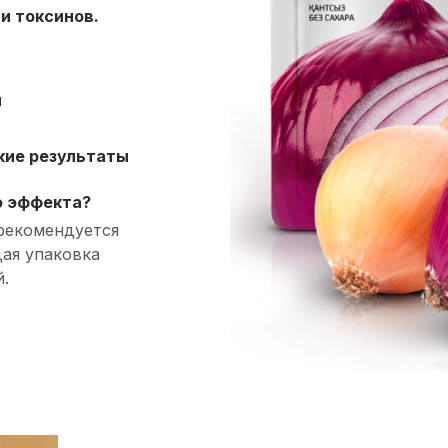
и токсинов.
я
кие результаты
о эффекта?
рекомендуется
дая упаковка
й.