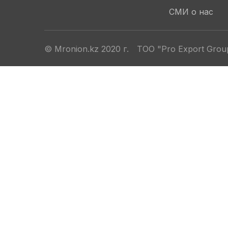
СМИ о нас
© Mronion.kz 2020 г.
ТОО "Pro Export Grou