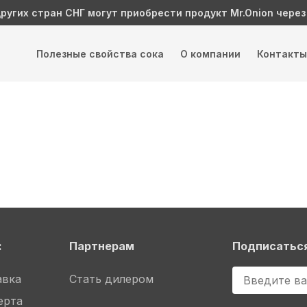
ругих стран СНГ могут приобрести продукт Mr.Onion через
Полезные свойства сока
О компании
Контакт
:
Партнерам
Подписаться
авка
Стать дилером
ерта